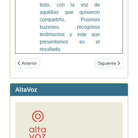
todo, con la voz de
aquéllas que quisieron
compartirlo. Pusimos
buzones, recogimos
testimonios y este que
presentamos es el
resultado.
Artículo anterior: Convocatoria Becas MEC para Bachillerato 
Artículo siguiente: 
Anterior
Siguiente
AltaVoz