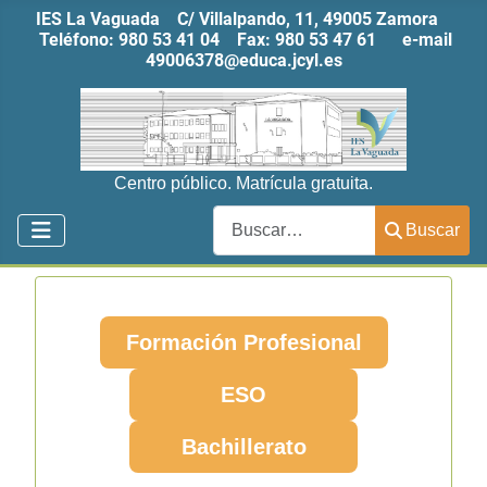
IES La Vaguada C/ Villalpando, 11, 49005 Zamora
Teléfono:
980 53 41 04
Fax:
980 53 47 61
e-mail
49006378@educa.jcyl.es
Centro público. Matrícula gratuita.
Buscar
Buscar
Formación Profesional
ESO
Bachillerato