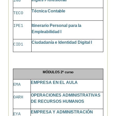
ING
Técnica
Contable
TECO
Itinerario
Personal
para
la
IPE1
Empleabilidad
I
Ciudadanía
e
Identidad
Digital
I
CID1
MÓDULOS
2º
curso
EMPRESA
EN
EL
AULA
EMA
OPERACIONES
ADMINISTRATIVAS
OARH
DE
RECURSOS
HUMANOS
EMPRESA
Y
ADMINISTRACIÓN
EYA