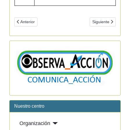
Artículo anterior: Presentación
Artículo siguiente: A
Anterior
Siguiente
Nuestro centro
Organización