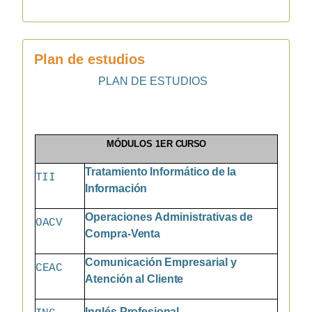
Plan de estudios
PLAN
DE
ESTUDIOS
MÓDULOS
1ER
CURSO
Tratamiento
Informático
de
la
TII
Información
Operaciones
Administrativas
de
OACV
Compra-
Venta
Comunicación
Empresarial
y
CEAC
Atención
al
Cliente
Inglés
Profesional