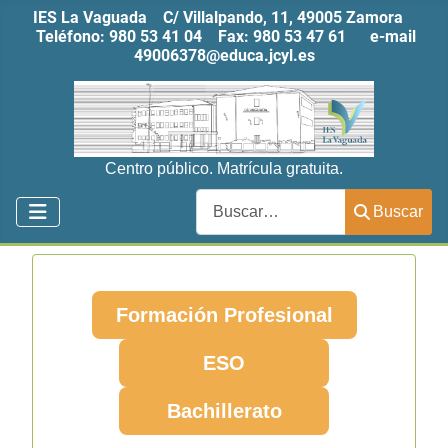
IES La Vaguada C/ Villalpando, 11, 49005 Zamora
Teléfono:
980 53 41 04
Fax:
980 53 47 61
e-mail
49006378@educa.jcyl.es
Centro público. Matrícula gratuita.
Buscar
Buscar
Formación Profesional
ESO
Bachillerato