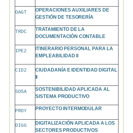
OPERACIONES
AUXILIARES
DE
OAGT
GESTIÓN
DE
TESORERÍA
TRATAMIENTO
DE
LA
TRDC
DOCUMENTACIÓN
CONTABLE
ITINERARIO
PERSONAL
PARA
LA
IPE2
EMPLEABILIDAD
II
CIUDADANÍA
E
IDENTIDAD
DIGITAL
CID2
II
SOSTENIBILIDAD
APLICADA
AL
SOSA
SISTEMA
PRODUCTIVO
PROYECTO
INTERMODULAR
PROY
DIGITALIZACIÓN
APLICADA
A
LOS
DIGG
SECTORES
PRODUCTIVOS