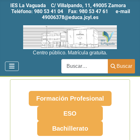
IES La Vaguada C/ Villalpando, 11, 49005 Zamora
Teléfono:
980 53 41 04
Fax:
980 53 47 61
e-mail
49006378@educa.jcyl.es
Centro público. Matrícula gratuita.
Buscar
Buscar
Formación Profesional
ESO
Bachillerato