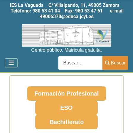
IES La Vaguada C/ Villalpando, 11, 49005 Zamora
Teléfono:
980 53 41 04
Fax:
980 53 47 61
e-mail
49006378@educa.jcyl.es
Centro público. Matrícula gratuita.
Buscar
Buscar
Formación Profesional
ESO
Bachillerato