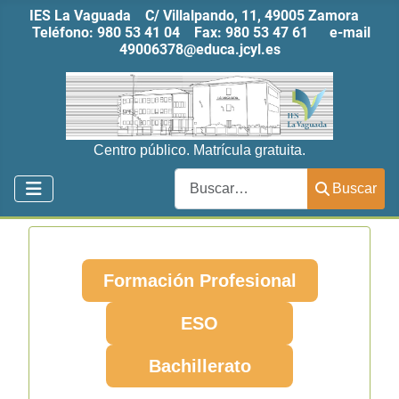
IES La Vaguada C/ Villalpando, 11, 49005 Zamora
Teléfono:
980 53 41 04
Fax:
980 53 47 61
e-mail
49006378@educa.jcyl.es
Centro público. Matrícula gratuita.
Buscar
Buscar
Formación Profesional
ESO
Bachillerato