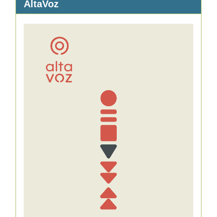
AltaVoz