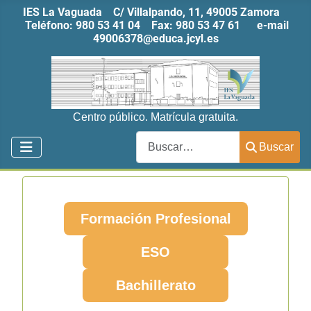
IES La Vaguada C/ Villalpando, 11, 49005 Zamora
Teléfono:
980 53 41 04
Fax:
980 53 47 61
e-mail
49006378@educa.jcyl.es
Centro público. Matrícula gratuita.
Buscar
Buscar
Formación Profesional
ESO
Bachillerato