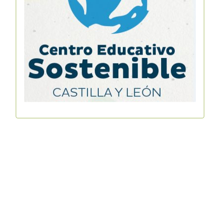
Copyright © 2026 IES La Vaguada. Todos los derechos
reservados.
Joomla!
es software libre, liberado bajo la
GNU General
Public License.