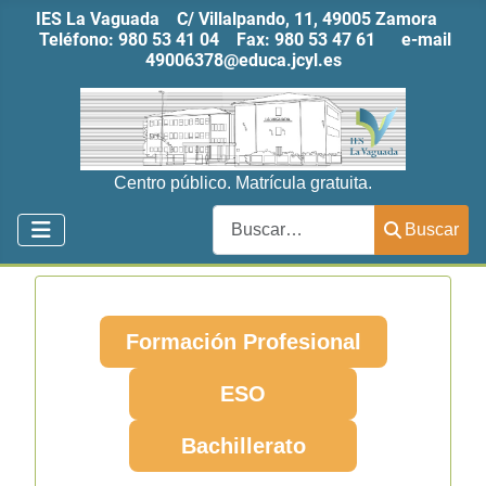
IES La Vaguada C/ Villalpando, 11, 49005 Zamora
Teléfono:
980 53 41 04
Fax:
980 53 47 61
e-mail
49006378@educa.jcyl.es
Centro público. Matrícula gratuita.
Buscar
Buscar
Formación Profesional
ESO
Bachillerato