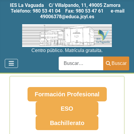
IES La Vaguada C/ Villalpando, 11, 49005 Zamora
Teléfono:
980 53 41 04
Fax:
980 53 47 61
e-mail
49006378@educa.jcyl.es
Centro público. Matrícula gratuita.
Buscar
Buscar
Formación Profesional
ESO
Bachillerato