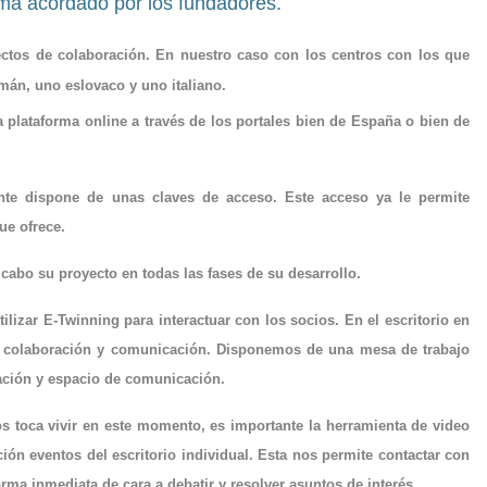
ema acordado por los fundadores.
ctos de colaboración. En nuestro caso con los centros con los que
mán, uno eslovaco y uno italiano.
a plataforma online a través de los portales bien de España o bien de
ente dispone de unas claves de acceso. Este acceso ya le permite
ue ofrece.
 cabo su proyecto en todas las fases de su desarrollo.
ilizar E-Twinning para interactuar con los socios. En el escritorio en
e colaboración y comunicación. Disponemos de una mesa de trabajo
ración y espacio de comunicación.
s toca vivir en este momento, es importante la herramienta de video
ión eventos del escritorio individual. Esta nos permite contactar con
orma inmediata de cara a debatir y resolver asuntos de interés.