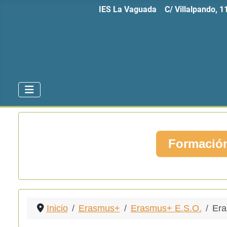
IES La Vaguada C/ Villalpando, 
Formación
Inicio
Erasmus+
Erasmus+ E.S.O.
Era