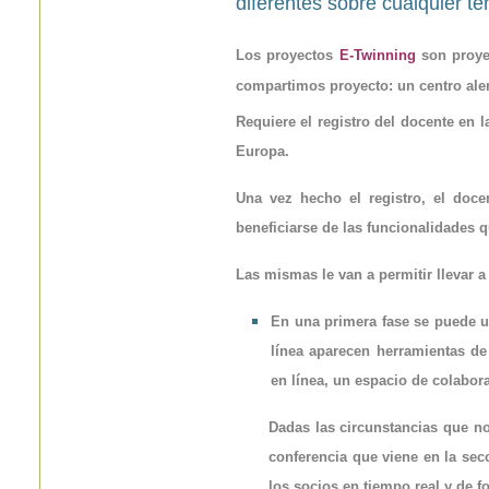
diferentes sobre cualquier t
Los proyectos
E-Twinning
son proye
compartimos proyecto: un centro ale
Requiere el registro del docente en l
Europa.
Una vez hecho el registro, el doc
beneficiarse de las funcionalidades q
Las mismas le van a permitir llevar a
En una primera fase se puede ut
línea aparecen herramientas d
en línea, un espacio de colabo
Dadas las circunstancias que no
conferencia que viene en la secc
los socios en tiempo real y de f