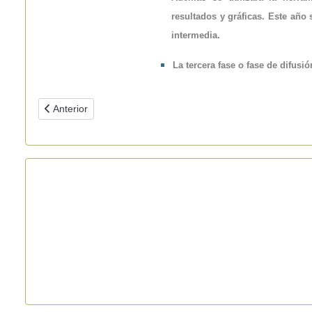
resultados y gráficas. Este año 
intermedia.
La tercera fase o fase de difusi
Artículo anterior: ACTIVIDADES eTWINING 20_21_BIS
Anterior